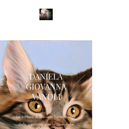
info@danielavanoli.com
DANIELA
GIOVANNA
VANOLI
La pittura di Daniela Vanoli nasce
dalla passione per le opere dei