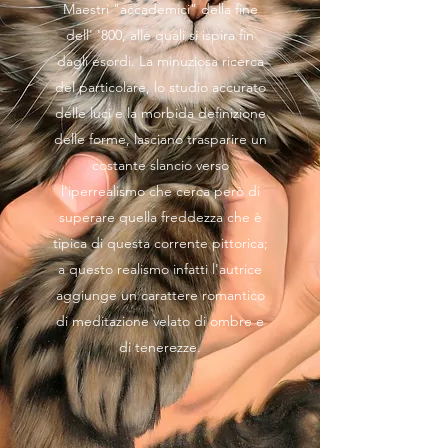
Maestri "accademici" della fine
dell' '800, alle quali si ispira fin
dagli esordi. La minuziosa ricerca
del particolare, lo studio accurato
delle luci e la morbida definizione
delle forme, lasciano trasparire un
costante slancio verso
l'iperrealismo che cerca però di
superare quella freddezza che è
tipica di questa corrente pittorica;
a questo realismo infatti l'autrice
aggiunge un carattere romantico
di meditazione velato di ombre e
di tenerezze.